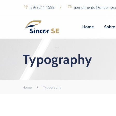
/
(79) 3211-1588
atendimento@sincor-se.
Home
Sobre
Typography
Home
Typography