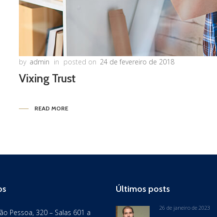
by
admin
in
posted on
24 de fevereiro de 2018
Vixing Trust
READ MORE
os
Últimos posts
26 de janeiro de 2023
ão Pessoa, 320 – Salas 601 a