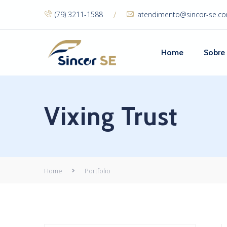
/
(79) 3211-1588
atendimento@sincor-se.co
Home
Sobre
Vixing Trust
Home
Portfolio