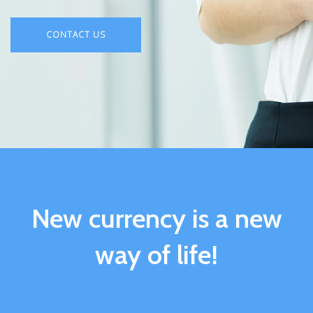
CONTACT US
New currency is a new
way of life!